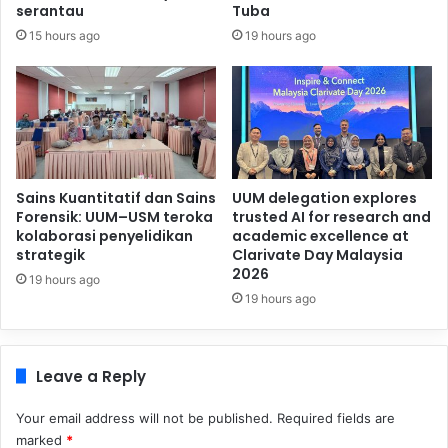
serantau
Tuba
15 hours ago
19 hours ago
Sains Kuantitatif dan Sains
UUM delegation explores
Forensik: UUM–USM teroka
trusted AI for research and
kolaborasi penyelidikan
academic excellence at
strategik
Clarivate Day Malaysia
2026
19 hours ago
19 hours ago
Leave a Reply
Your email address will not be published.
Required fields are
marked
*