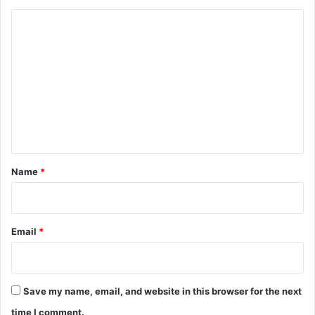
C
o
m
m
e
n
t
*
Name
*
Email
*
Save my name, email, and website in this browser for the next
time I comment.