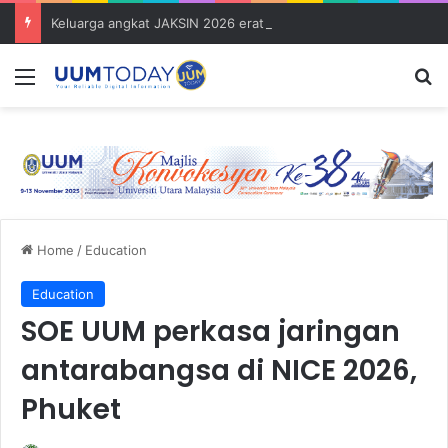
Keluarga angkat JAKSIN 2026 erat hubungan Pelajar Inasis TNB UUM bersama komuniti Pulau Tuba
Menu
S
Home
/
Education
Education
SOE UUM perkasa jaringan
antarabangsa di NICE 2026,
Phuket