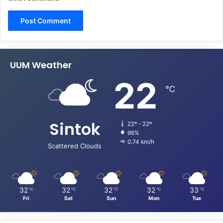
UUM Weather
22
℃
Sintok
22º - 22º
96%
0.74 km/h
Scattered Clouds
32
32
32
32
33
℃
℃
℃
℃
℃
Fri
Sat
Sun
Mon
Tue