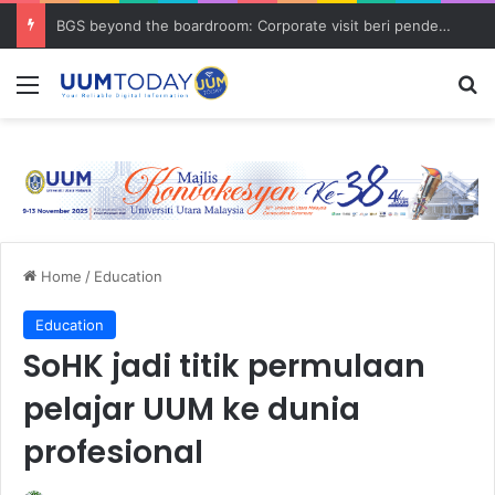
BGS beyond the boardroom: Corporate visit beri pendedahan dunia korporat kepada PELAJAR UUM
Menu
S
Home
/
Education
Education
SoHK jadi titik permulaan
pelajar UUM ke dunia
profesional