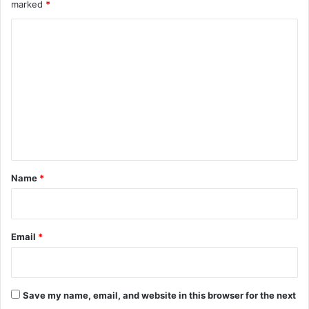
marked
*
C
o
m
m
e
n
t
*
Name
*
Email
*
Save my name, email, and website in this browser for the next