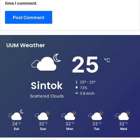
time I comment.
UUM Weather
25
℃
Sintok
25º - 22º
72%
0.8 km/h
Scattered Clouds
24
32
32
33
32
℃
℃
℃
℃
℃
Sat
Sun
Mon
Tue
Wed