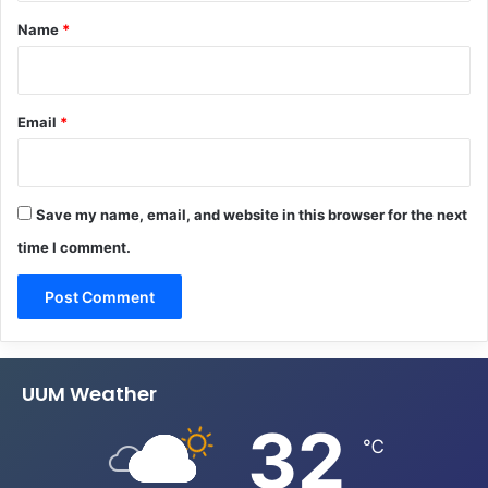
*
Name
*
Email
*
Save my name, email, and website in this browser for the next
time I comment.
UUM Weather
32
℃