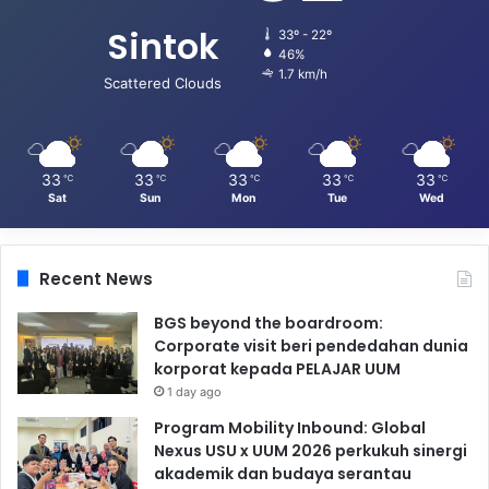
Sintok
33º - 22º
46%
1.7 km/h
Scattered Clouds
33
33
33
33
33
℃
℃
℃
℃
℃
Sat
Sun
Mon
Tue
Wed
Recent News
BGS beyond the boardroom:
Corporate visit beri pendedahan dunia
korporat kepada PELAJAR UUM
1 day ago
Program Mobility Inbound: Global
Nexus USU x UUM 2026 perkukuh sinergi
akademik dan budaya serantau