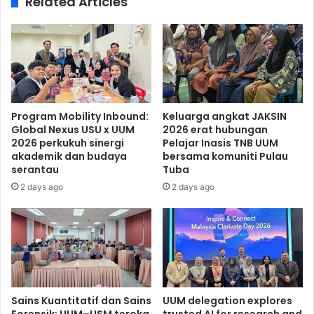
Related Articles
Program Mobility Inbound:
Keluarga angkat JAKSIN
Global Nexus USU x UUM
2026 erat hubungan
2026 perkukuh sinergi
Pelajar Inasis TNB UUM
akademik dan budaya
bersama komuniti Pulau
serantau
Tuba
2 days ago
2 days ago
Sains Kuantitatif dan Sains
UUM delegation explores
Forensik: UUM–USM teroka
trusted AI for research and