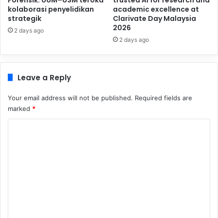
kolaborasi penyelidikan
academic excellence at
strategik
Clarivate Day Malaysia
2026
2 days ago
2 days ago
Leave a Reply
Your email address will not be published.
Required fields are
marked
*
C
o
m
m
e
n
t