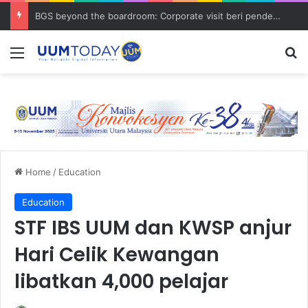
BGS beyond the boardroom: Corporate visit beri pendedahan dunia korporat kepada PELAJAR UUM
Menu
S
Home
/
Education
Education
STF IBS UUM dan KWSP anjur
Hari Celik Kewangan
libatkan 4,000 pelajar