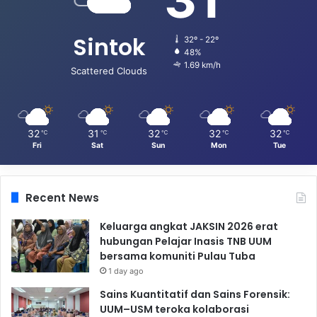
Sintok
32º - 22º
48%
1.69 km/h
Scattered Clouds
32
31
32
32
32
℃
℃
℃
℃
℃
Fri
Sat
Sun
Mon
Tue
Recent News
Keluarga angkat JAKSIN 2026 erat
hubungan Pelajar Inasis TNB UUM
bersama komuniti Pulau Tuba
1 day ago
Sains Kuantitatif dan Sains Forensik:
UUM–USM teroka kolaborasi