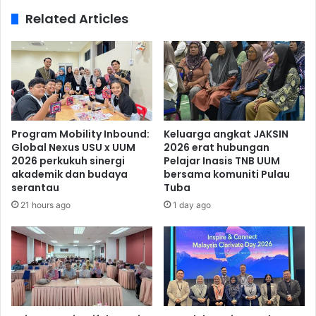
Related Articles
Program Mobility Inbound:
Keluarga angkat JAKSIN
Global Nexus USU x UUM
2026 erat hubungan
2026 perkukuh sinergi
Pelajar Inasis TNB UUM
akademik dan budaya
bersama komuniti Pulau
serantau
Tuba
21 hours ago
1 day ago