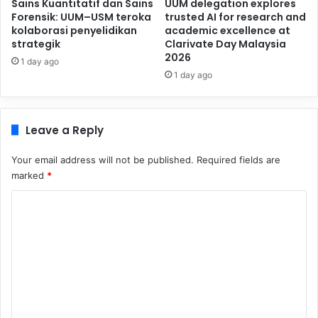
Sains Kuantitatif dan Sains
UUM delegation explores
Forensik: UUM–USM teroka
trusted AI for research and
kolaborasi penyelidikan
academic excellence at
strategik
Clarivate Day Malaysia
2026
1 day ago
1 day ago
Leave a Reply
Your email address will not be published.
Required fields are
marked
*
C
o
m
m
e
n