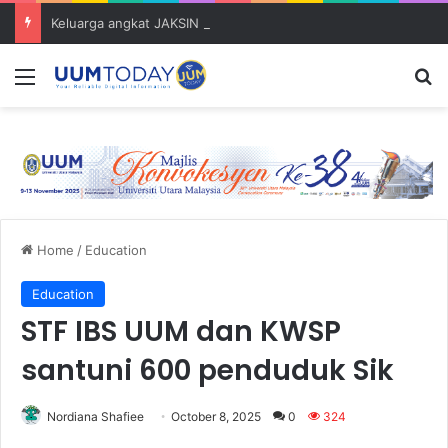
Keluarga angkat JAKSIN 2026 erat hubungan Pelajar Inasis TNB UUM bersama komuniti Pulau Tuba
Menu
S
Home
/
Education
Education
STF IBS UUM dan KWSP
santuni 600 penduduk Sik
Nordiana Shafiee
October 8, 2025
0
324