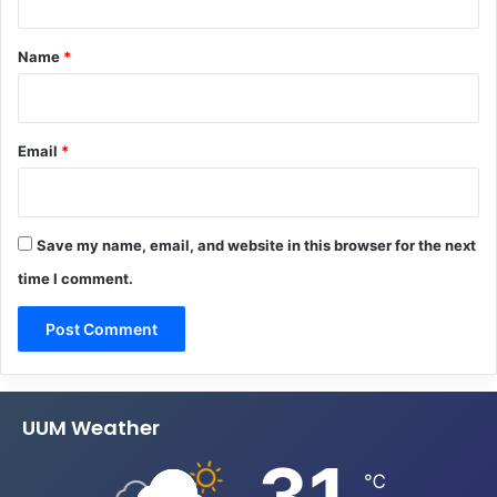
t
*
Name
*
Email
*
Save my name, email, and website in this browser for the next
time I comment.
UUM Weather
31
℃