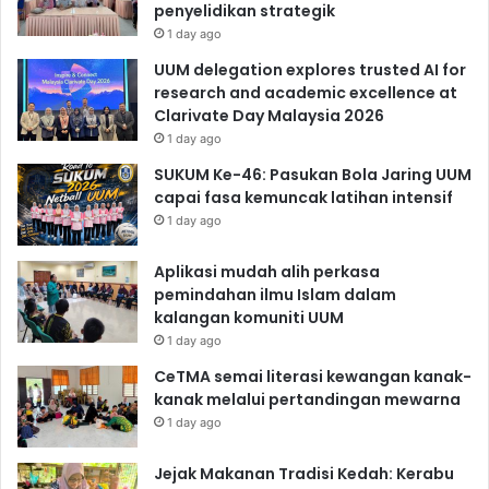
penyelidikan strategik
1 day ago
UUM delegation explores trusted AI for
research and academic excellence at
Clarivate Day Malaysia 2026
1 day ago
SUKUM Ke-46: Pasukan Bola Jaring UUM
capai fasa kemuncak latihan intensif
1 day ago
Aplikasi mudah alih perkasa
pemindahan ilmu Islam dalam
kalangan komuniti UUM
1 day ago
CeTMA semai literasi kewangan kanak-
kanak melalui pertandingan mewarna
1 day ago
Jejak Makanan Tradisi Kedah: Kerabu