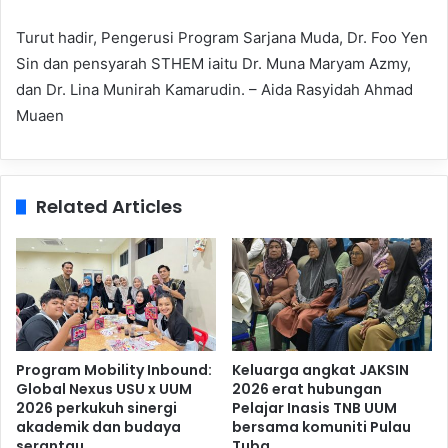
Turut hadir, Pengerusi Program Sarjana Muda, Dr. Foo Yen
Sin dan pensyarah STHEM iaitu Dr. Muna Maryam Azmy,
dan Dr. Lina Munirah Kamarudin. – Aida Rasyidah Ahmad
Muaen
Related Articles
Program Mobility Inbound:
Keluarga angkat JAKSIN
Global Nexus USU x UUM
2026 erat hubungan
2026 perkukuh sinergi
Pelajar Inasis TNB UUM
akademik dan budaya
bersama komuniti Pulau
serantau
Tuba