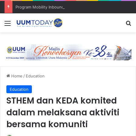
Program Mobility Inbound: Global Nexus USU x UUM 2026 perkukuh sinergi akademik dan budaya serantau
Menu
S
Home
/
Education
Education
STHEM dan KEDA komited
dalam melaksana aktiviti
bersama komuniti