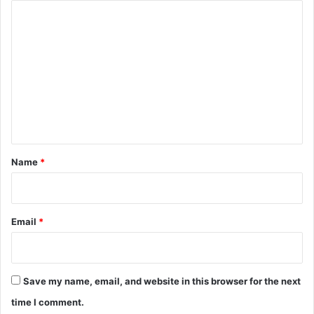
C
o
m
m
e
n
t
*
Name
*
Email
*
Save my name, email, and website in this browser for the next
time I comment.