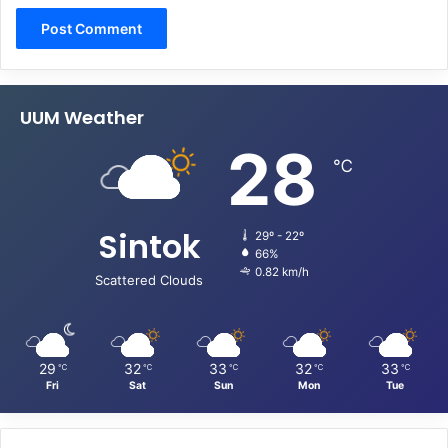
UUM Weather
28
℃
Sintok
29º - 22º
66%
0.82 km/h
Scattered Clouds
29
32
33
32
33
℃
℃
℃
℃
℃
Fri
Sat
Sun
Mon
Tue