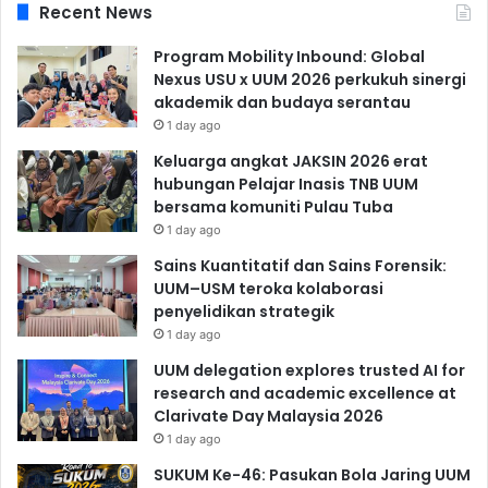
Recent News
Program Mobility Inbound: Global
Nexus USU x UUM 2026 perkukuh sinergi
akademik dan budaya serantau
1 day ago
Keluarga angkat JAKSIN 2026 erat
hubungan Pelajar Inasis TNB UUM
bersama komuniti Pulau Tuba
1 day ago
Sains Kuantitatif dan Sains Forensik:
UUM–USM teroka kolaborasi
penyelidikan strategik
1 day ago
UUM delegation explores trusted AI for
research and academic excellence at
Clarivate Day Malaysia 2026
1 day ago
SUKUM Ke-46: Pasukan Bola Jaring UUM