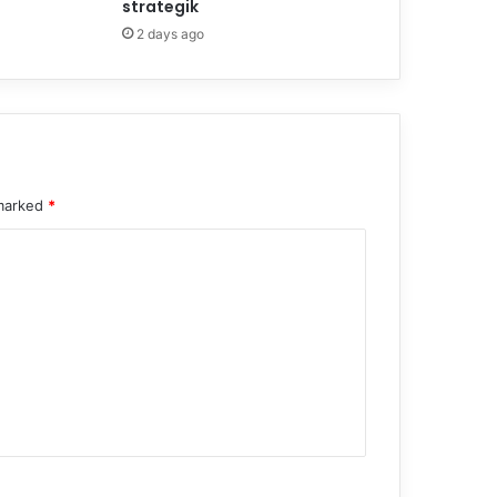
strategik
2 days ago
 marked
*