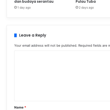
dan budaya serantau
Pulau Tuba
1 day ago
2 days ago
Leave a Reply
Your email address will not be published.
Required fields are
C
o
m
m
e
n
t
*
Name
*