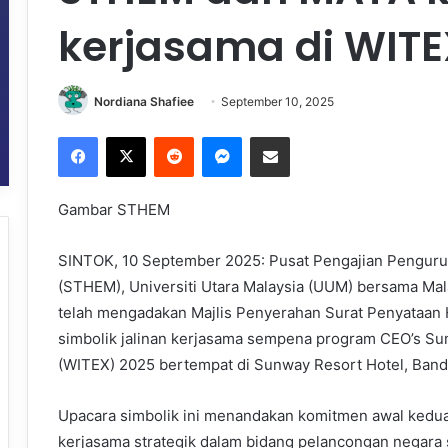
kerjasama di WITE
Nordiana Shafiee
September 10, 2025
Facebook
X
Reddit
Messenger
Share via Email
Gambar STHEM
SINTOK, 10 September 2025: Pusat Pengajian Pengurus
(STHEM), Universiti Utara Malaysia (UUM) bersama Ma
telah mengadakan Majlis Penyerahan Surat Penyataan 
simbolik jalinan kerjasama sempena program CEO’s Sum
(WITEX) 2025 bertempat di Sunway Resort Hotel, Banda
Upacara simbolik ini menandakan komitmen awal ked
kerjasama strategik dalam bidang pelancongan negara 