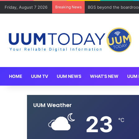
Friday, August 7 2026
Breaking News
BGS beyond the boardroom
HOME
UUM TV
UUM NEWS
WHAT’S NEW
UUM 
UUM Weather
23
℃