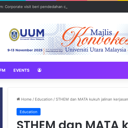
: Corporate visit beri pendedahan dunia korporat kepada PELAJAR U
FM
EVENTS
Home
/
Education
/
STHEM dan MATA kukuh jalinan kerjasa
Education
STHEM dan MATA k