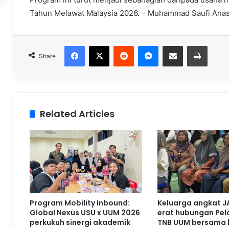
Tahun Melawat Malaysia 2026. – Muhammad Saufi Ana
Facebook
X
Reddit
Messenger
Share via Email
Print
Share
Related Articles
Program Mobility Inbound:
Keluarga angkat J
Global Nexus USU x UUM 2026
erat hubungan Pela
perkukuh sinergi akademik
TNB UUM bersama 