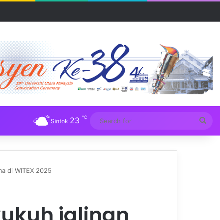
UM
℃
23
Sea
Sintok
for
ma di WITEX 2025
ukuh jalinan