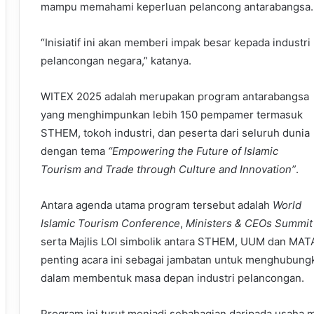
mampu memahami keperluan pelancong antarabangsa.
“Inisiatif ini akan memberi impak besar kepada industri
pelancongan negara,” katanya.
WITEX 2025 adalah merupakan program antarabangsa
yang menghimpunkan lebih 150 pempamer termasuk
STHEM, tokoh industri, dan peserta dari seluruh dunia
dengan tema
“Empowering the Future of Islamic
Tourism and Trade through Culture and Innovation”
.
Antara agenda utama program tersebut adalah
World
Islamic Tourism Conference
,
Ministers & CEOs Summit
serta Majlis LOI simbolik antara STHEM, UUM dan MA
penting acara ini sebagai jambatan untuk menghubungk
dalam membentuk masa depan industri pelancongan.
Program ini turut menjadi sebahagian daripada usah