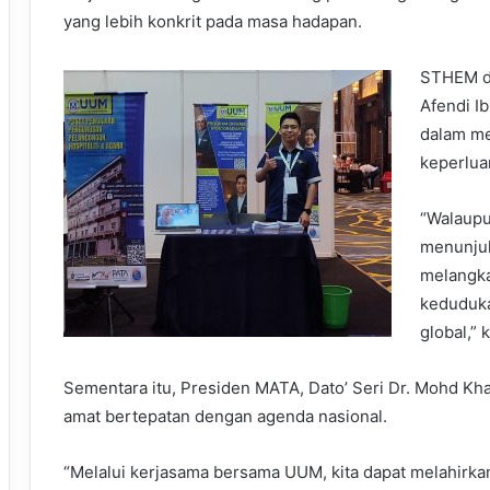
yang lebih konkrit pada masa hadapan.
STHEM di
Afendi Ib
dalam m
keperluan
“Walaupun
menunju
melangka
keduduka
global,” 
Sementara itu, Presiden MATA, Dato’ Seri Dr. Mohd Kh
amat bertepatan dengan agenda nasional.
“Melalui kerjasama bersama UUM, kita dapat melahirka