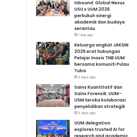
Inbound: Global Nexus
USU x UUM 2026
perkukuh sinergi
akademik dan budaya
serantau
1 day ago
Keluarga angkat JAKSIN
2026 erat hubungan
Pelajar Inasis TNB UUM
bersama komuniti Pulau
Tuba
2 days ago
Sains Kuantitatif dan
Sains Forensik: UUM–
USM teroka kolaborasi
penyelidikan strategik
2 days ago
UUM delegation
explores trusted AI for
research and academic