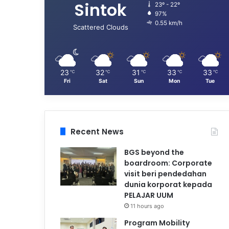
Sintok
23º - 22º
97%
0.55 km/h
Scattered Clouds
23
32
31
33
33
℃
℃
℃
℃
℃
Fri
Sat
Sun
Mon
Tue
Recent News
BGS beyond the
boardroom: Corporate
visit beri pendedahan
dunia korporat kepada
PELAJAR UUM
11 hours ago
Program Mobility