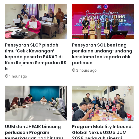
Pensyarah SLCP pindah
Pensyarah SOL bentang
ilmu ‘Celik Kewangan’
penilaian undang-undang
kepada peserta BAKAT di
keselamatan kepada ahli
Kem Rejimen Sempadan RS
parlimen
5
3 hours ago
1 hour ago
UUM dan JHEAIK bincang
Program Mobility Inbound:
perluasan Program
Global Nexus USU x UUM
Pemerkasaan Tadbir Urus
2026 perkukuh sinergi