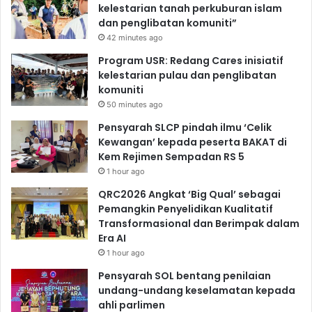
kelestarian tanah perkuburan islam
dan penglibatan komuniti”
42 minutes ago
Program USR: Redang Cares inisiatif
kelestarian pulau dan penglibatan
komuniti
50 minutes ago
Pensyarah SLCP pindah ilmu ‘Celik
Kewangan’ kepada peserta BAKAT di
Kem Rejimen Sempadan RS 5
1 hour ago
QRC2026 Angkat ‘Big Qual’ sebagai
Pemangkin Penyelidikan Kualitatif
Transformasional dan Berimpak dalam
Era AI
1 hour ago
Pensyarah SOL bentang penilaian
undang-undang keselamatan kepada
ahli parlimen