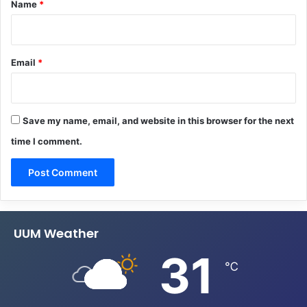
Name
*
Email
*
Save my name, email, and website in this browser for the next
time I comment.
UUM Weather
31
℃