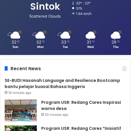
Sintok
32º - 22º
51%
1.64 km/h
Scattered Clouds
32
32
33
31
29
℃
℃
℃
℃
℃
Sun
Mon
Tue
Wed
Thu
Recent News
SE-BUDI Hasanah Language and Resilience Bootcamp
bantu pelajar kuasai Bahasa Inggeris
16 minutes ago
Program USR: Redang Cares Inspirasi
warna desa
30 minutes ago
Program USR: Redang Cares “Inisiatif