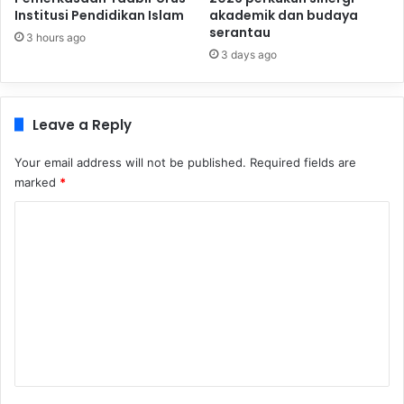
Institusi Pendidikan Islam
akademik dan budaya
serantau
3 hours ago
3 days ago
Leave a Reply
Your email address will not be published.
Required fields are
marked
*
C
o
m
m
e
n
t
*