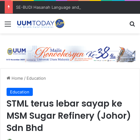
SE-BUDI Hasanah Language and Resilience Bootcamp bantu pelajar kuasai Bahasa Inggeris
Menu
S
Home
/
Education
Education
STML terus lebar sayap ke
MSM Sugar Refinery (Johor)
Sdn Bhd