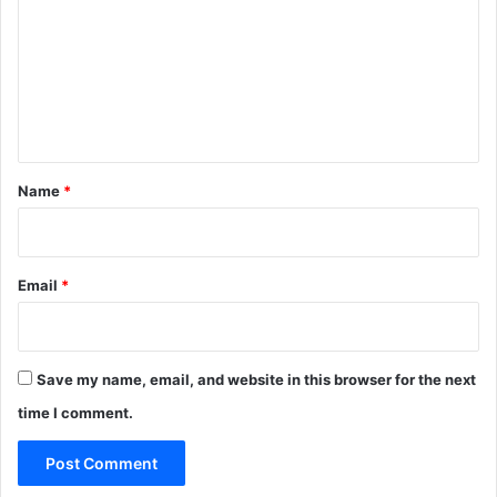
m
m
e
n
t
*
Name
*
Email
*
Save my name, email, and website in this browser for the next
time I comment.