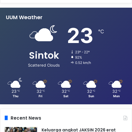
UUM Weather
23
℃
Sintok
23º - 22º
92%
0.52 km/h
Scattered Clouds
23
32
32
32
32
℃
℃
℃
℃
℃
Thu
Fri
Sat
Sun
Mon
Recent News
Keluarga angkat JAKSIN 2026 erat