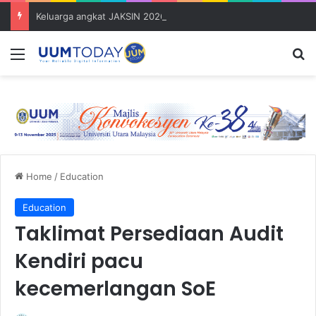
Keluarga angkat JAKSIN 2026 erat hubungan Pelajar Inasis TNB UUM bersama komuniti Pulau Tuba
Menu
S
Home
/
Education
Education
Taklimat Persediaan Audit
Kendiri pacu
kecemerlangan SoE