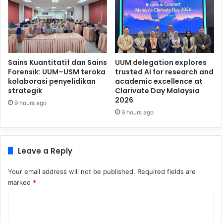
Sains Kuantitatif dan Sains
UUM delegation explores
Forensik: UUM–USM teroka
trusted AI for research and
kolaborasi penyelidikan
academic excellence at
strategik
Clarivate Day Malaysia
2026
9 hours ago
9 hours ago
Leave a Reply
Your email address will not be published.
Required fields are
marked
*
C
o