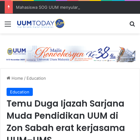
Mahasiswa SOG UUM menyulam kasih bersama komuniti orang asli
Menu
S
Home
/
Education
Education
Temu Duga Ijazah Sarjana
Muda Pendidikan UUM di
Zon Sabah erat kerjasama