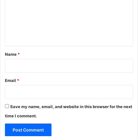
m
m
e
n
t
*
Name
*
Email
*
Save my name, email, and website in this browser for the next
time I comment.