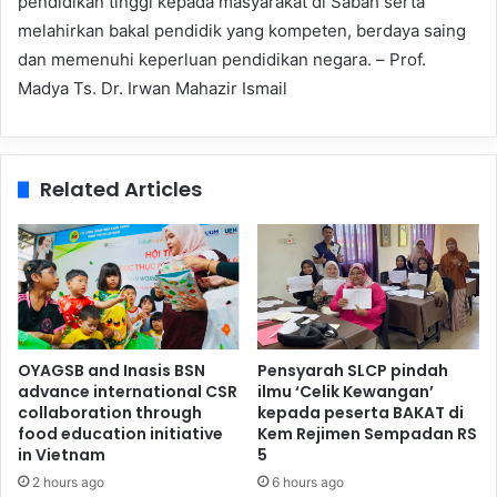
pendidikan tinggi kepada masyarakat di Sabah serta
melahirkan bakal pendidik yang kompeten, berdaya saing
dan memenuhi keperluan pendidikan negara. –
Prof.
Madya Ts. Dr. Irwan Mahazir Ismail
Related Articles
OYAGSB and Inasis BSN
Pensyarah SLCP pindah
advance international CSR
ilmu ‘Celik Kewangan’
collaboration through
kepada peserta BAKAT di
food education initiative
Kem Rejimen Sempadan RS
in Vietnam
5
2 hours ago
6 hours ago