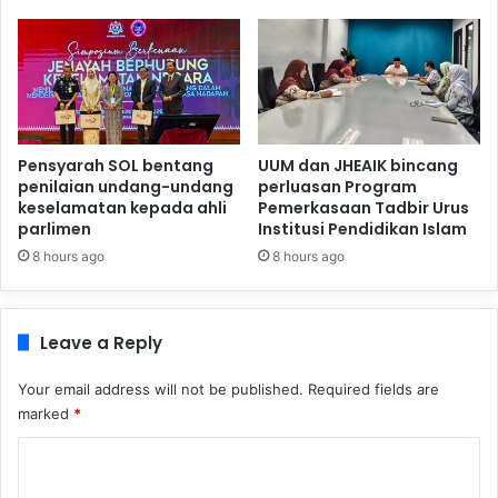
Pensyarah SOL bentang
UUM dan JHEAIK bincang
penilaian undang-undang
perluasan Program
keselamatan kepada ahli
Pemerkasaan Tadbir Urus
parlimen
Institusi Pendidikan Islam
8 hours ago
8 hours ago
Leave a Reply
Your email address will not be published.
Required fields are
marked
*
C
o