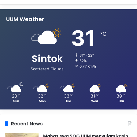
UUM Weather
31
℃
Sintok
31º - 22º
52%
0.77 km/h
Scattered Clouds
28
32
33
31
30
℃
℃
℃
℃
℃
Sun
Mon
Tue
Wed
Thu
Recent News
Mahasiswa SOG UUM menyulam kasih