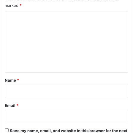
marked
*
C
o
m
m
e
n
t
*
Name
*
Email
*
Save my name, email, and website in this browser for the next