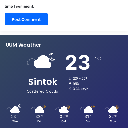
time I comment.
UUM Weather
23
℃
Sintok
23º - 22º
95%
0.36 km/h
Scattered Clouds
23
32
32
31
32
℃
℃
℃
℃
℃
Thu
Fri
Sat
Sun
Mon