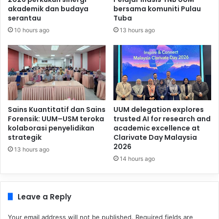
akademik dan budaya
bersama komuniti Pulau
serantau
Tuba
10 hours ago
13 hours ago
Sains Kuantitatif dan Sains
UUM delegation explores
Forensik: UUM–USM teroka
trusted AI for research and
kolaborasi penyelidikan
academic excellence at
strategik
Clarivate Day Malaysia
2026
13 hours ago
14 hours ago
Leave a Reply
Your email address will not be published.
Required fields are