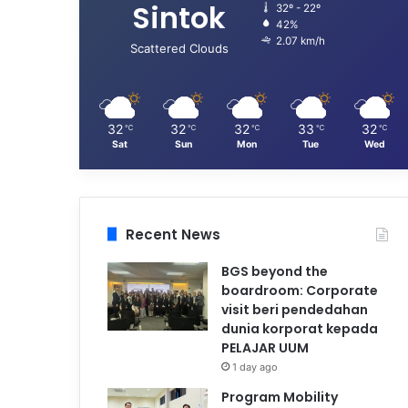
Sintok
32º - 22º
42%
2.07 km/h
Scattered Clouds
32
32
32
33
32
℃
℃
℃
℃
℃
Sat
Sun
Mon
Tue
Wed
Recent News
BGS beyond the
boardroom: Corporate
visit beri pendedahan
dunia korporat kepada
PELAJAR UUM
1 day ago
Program Mobility