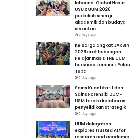
Inbound: Global Nexus
USU x UUM 2026
perkukuh sinergi
akademik dan budaya
serantau
2 days ago
Keluarga angkat JAKSIN
2026 erat hubungan
Pelajar Inasis TNB UUM
bersama komuniti Pulau
Tuba
2 days ago
Sains Kuantitatif dan
Sains Forensik: UUM–
USM teroka kolaborasi
penyelidikan strategik
2 days ago
UUM delegation
explores trusted AI for
research and academic