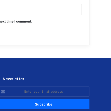
next time I comment.
Newsletter
nter
our
mail
ddress