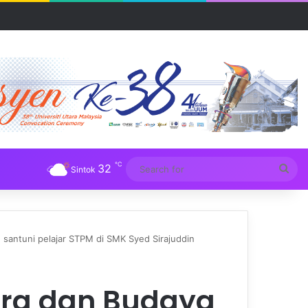
R UUM
℃
32
Sea
Sintok
for
 santuni pelajar STPM di SMK Syed Sirajuddin
era dan Budaya