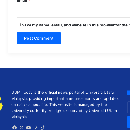
Email
*
Save my name, email, and website in this browser for the 
UUM Today is the official news portal of Universiti Utara
Malaysia, providing important announcements and updates
E
on daily campus life. This website is managed by the
y
university authority. All rights reserved by Universiti Utara
E
Malaysia.
a
Facebook
X
YouTube
Instagram
TikTok