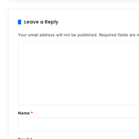
Leave a Reply
Your email address will not be published.
Required fields are
C
o
m
m
e
n
t
*
Name
*