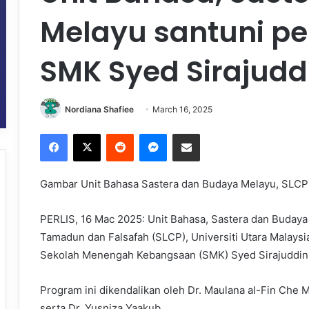
Melayu santuni pe
SMK Syed Sirajudd
Nordiana Shafiee
March 16, 2025
Facebook
X
Reddit
Messenger
Share via Email
Gambar Unit Bahasa Sastera dan Budaya Melayu, SLCP
PERLIS, 16 Mac 2025: Unit Bahasa, Sastera dan Buday
Tamadun dan Falsafah (SLCP), Universiti Utara Malays
Sekolah Menengah Kebangsaan (SMK) Syed Sirajuddin, P
Program ini dikendalikan oleh Dr. Maulana al-Fin Che 
serta Dr. Yusniza Yaakub.