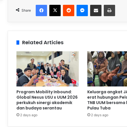
Facebook
X
Reddit
Messenger
Share via Email
Print
Share
Related Articles
Program Mobility Inbound:
Keluarga angkat J
Global Nexus USU x UUM 2026
erat hubungan Pela
perkukuh sinergi akademik
TNB UUM bersama 
dan budaya serantau
Pulau Tuba
2 days ago
2 days ago