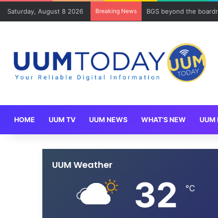
Saturday, August 8 2026
Breaking News
BGS beyond the boardr
HOME
UUM TV
UUM NEWS
WHAT’S NEW
UUM 
UUM Weather
32
℃