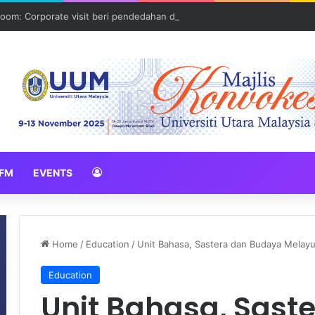
oom: Corporate visit beri pendedahan dunia korporat kepada PELAJA
FM
EVENTS
Home
/
Education
/
Unit Bahasa, Sastera dan Budaya Melayu
Education
Unit Bahasa, Sast