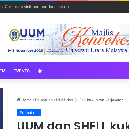
: Corporate visit beri pendedahan dunia korporat kepada PELAJAR U
FM
EVENTS
Home
/
Education
/
UUM dan SHELL kukuhkan kerjasama
Education
UUM dan SHELL ku