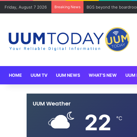
Friday, August 7 2026
Breaking News
BGS beyond the boardroom
HOME
UUM TV
UUM NEWS
WHAT’S NEW
UUM 
UUM Weather
22
℃