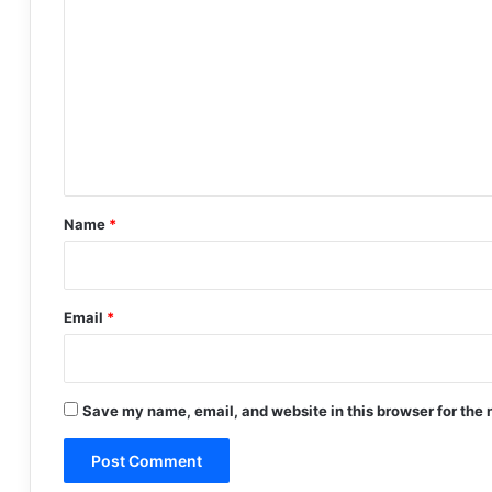
o
m
m
e
n
t
*
Name
*
Email
*
Save my name, email, and website in this browser for the 