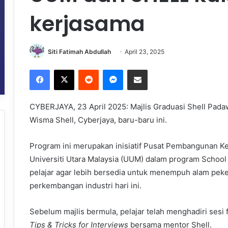
kerjasama
Siti Fatimah Abdullah
April 23, 2025
Facebook
X
Reddit
Messenger
Share via Email
CYBERJAYA, 23 April 2025: Majlis Graduasi Shell Pad
Wisma Shell, Cyberjaya, baru-baru ini.
Program ini merupakan inisiatif Pusat Pembangunan K
Universiti Utara Malaysia (UUM) dalam program Schoo
pelajar agar lebih bersedia untuk menempuh alam pek
perkembangan industri hari ini.
Sebelum majlis bermula, pelajar telah menghadiri sesi fi
Tips & Tricks for Interviews
bersama mentor Shell.