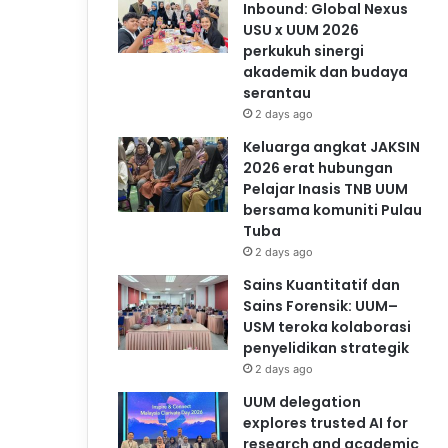
Inbound: Global Nexus
USU x UUM 2026
perkukuh sinergi
akademik dan budaya
serantau
2 days ago
Keluarga angkat JAKSIN
2026 erat hubungan
Pelajar Inasis TNB UUM
bersama komuniti Pulau
Tuba
2 days ago
Sains Kuantitatif dan
Sains Forensik: UUM–
USM teroka kolaborasi
penyelidikan strategik
2 days ago
UUM delegation
explores trusted AI for
research and academic