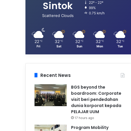
Sintok
22º - 22º
99%
0.75 km/h
Scattered Clouds
22
32
32
32
32
℃
℃
℃
℃
℃
Fri
Sat
Sun
Mon
Tue
Recent News
BGS beyond the
boardroom: Corporate
visit beri pendedahan
dunia korporat kepada
PELAJAR UUM
17 hours ago
Program Mobility