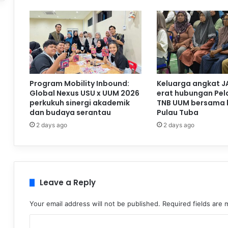
Program Mobility Inbound:
Keluarga angkat J
Global Nexus USU x UUM 2026
erat hubungan Pela
perkukuh sinergi akademik
TNB UUM bersama 
dan budaya serantau
Pulau Tuba
2 days ago
2 days ago
Leave a Reply
Your email address will not be published.
Required fields are
C