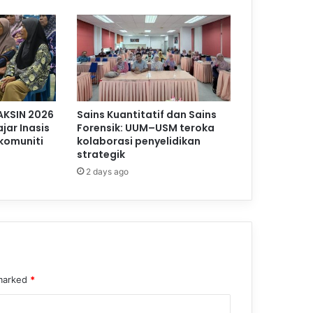
AKSIN 2026
Sains Kuantitatif dan Sains
jar Inasis
Forensik: UUM–USM teroka
komuniti
kolaborasi penyelidikan
strategik
2 days ago
 marked
*