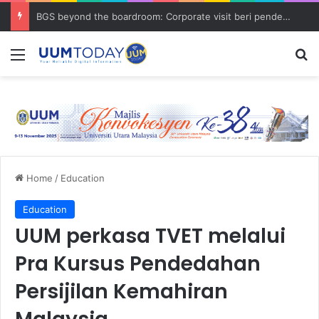
BGS beyond the boardroom: Corporate visit beri pendedahan dunia korporat kepada PELAJAR UUM
Menu
S
Home
/
Education
Education
UUM perkasa TVET melalui
Pra Kursus Pendedahan
Persijilan Kemahiran