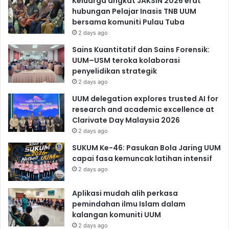
Keluarga angkat JAKSIN 2026 erat
hubungan Pelajar Inasis TNB UUM
bersama komuniti Pulau Tuba
2 days ago
Sains Kuantitatif dan Sains Forensik:
UUM–USM teroka kolaborasi
penyelidikan strategik
2 days ago
UUM delegation explores trusted AI for
research and academic excellence at
Clarivate Day Malaysia 2026
2 days ago
SUKUM Ke-46: Pasukan Bola Jaring UUM
capai fasa kemuncak latihan intensif
2 days ago
Aplikasi mudah alih perkasa
pemindahan ilmu Islam dalam
kalangan komuniti UUM
2 days ago