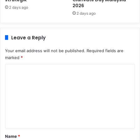
2026
2 days ago
2 days ago
Leave a Reply
Your email address will not be published.
Required fields are
marked
*
C
o
m
m
e
n
t
*
Name
*