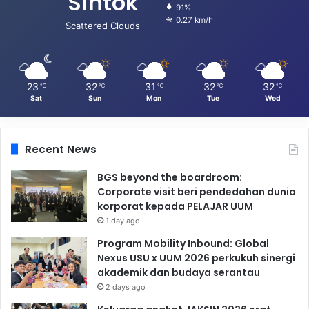
Sintok
91%
0.27 km/h
Scattered Clouds
23
32
31
32
32
℃
℃
℃
℃
℃
Sat
Sun
Mon
Tue
Wed
Recent News
BGS beyond the boardroom:
Corporate visit beri pendedahan dunia
korporat kepada PELAJAR UUM
1 day ago
Program Mobility Inbound: Global
Nexus USU x UUM 2026 perkukuh sinergi
akademik dan budaya serantau
2 days ago