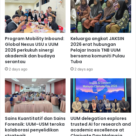
Program Mobility Inbound:
Keluarga angkat JAKSIN
Global Nexus USU x UUM
2026 erat hubungan
2026 perkukuh sinergi
Pelajar Inasis TNB UUM
akademik dan budaya
bersama komuniti Pulau
serantau
Tuba
2 days ago
2 days ago
Sains Kuantitatif dan Sains
UUM delegation explores
Forensik: UUM–USM teroka
trusted AI for research and
kolaborasi penyelidikan
academic excellence at
strategik
Clarivate Day Malaysia