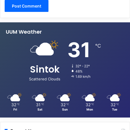
UUM Weather
31
℃
Sintok
32º - 22º
48%
1.69 km/h
Scattered Clouds
32
31
32
32
32
℃
℃
℃
℃
℃
Fri
Sat
Sun
Mon
Tue