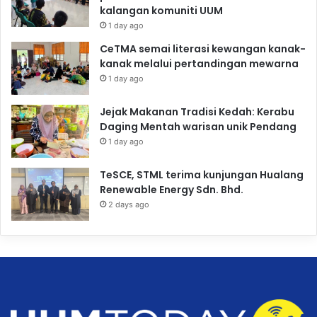
kalangan komuniti UUM
1 day ago
CeTMA semai literasi kewangan kanak-
kanak melalui pertandingan mewarna
1 day ago
Jejak Makanan Tradisi Kedah: Kerabu
Daging Mentah warisan unik Pendang
1 day ago
TeSCE, STML terima kunjungan Hualang
Renewable Energy Sdn. Bhd.
2 days ago