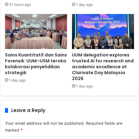
21 hours ago
1 day ago
Sains Kuantitatif dan Sains
UUM delegation explores
Forensik: UUM–USM teroka
trusted AI for research and
kolaborasi penyelidikan
academic excellence at
strategik
Clarivate Day Malaysia
2026
1 day ago
1 day ago
Leave a Reply
Your email address will not be published.
Required fields are
marked
*