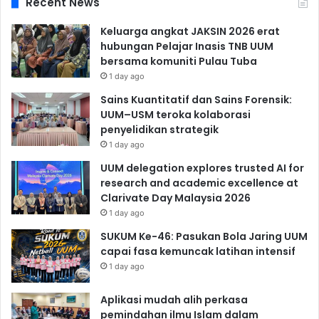
Recent News
Keluarga angkat JAKSIN 2026 erat
hubungan Pelajar Inasis TNB UUM
bersama komuniti Pulau Tuba
1 day ago
Sains Kuantitatif dan Sains Forensik:
UUM–USM teroka kolaborasi
penyelidikan strategik
1 day ago
UUM delegation explores trusted AI for
research and academic excellence at
Clarivate Day Malaysia 2026
1 day ago
SUKUM Ke-46: Pasukan Bola Jaring UUM
capai fasa kemuncak latihan intensif
1 day ago
Aplikasi mudah alih perkasa
pemindahan ilmu Islam dalam