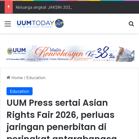
Keluarga angkat JAKSIN 2026 erat hubungan Pelajar Inasis TNB UUM bersama komuniti Pulau Tuba
Menu
S
Home
/
Education
Education
UUM Press sertai Asian
Rights Fair 2026, perluas
jaringan penerbitan di