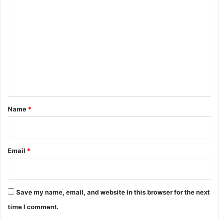
C
o
m
m
e
n
t
*
Name
*
Email
*
Save my name, email, and website in this browser for the next
time I comment.