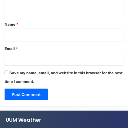
n
t
*
Name
*
Email
*
Save my name, email, and website in this browser for the next
time I comment.
UUM Weather