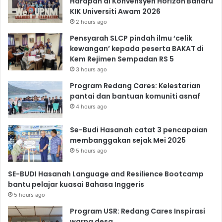
Harapan di Konvensyen Horizon Baharu
KIK Universiti Awam 2026
2 hours ago
Pensyarah SLCP pindah ilmu ‘celik
kewangan’ kepada peserta BAKAT di
Kem Rejimen Sempadan RS 5
3 hours ago
Program Redang Cares: Kelestarian
pantai dan bantuan komuniti asnaf
4 hours ago
Se-Budi Hasanah catat 3 pencapaian
membanggakan sejak Mei 2025
5 hours ago
SE-BUDI Hasanah Language and Resilience Bootcamp
bantu pelajar kuasai Bahasa Inggeris
5 hours ago
Program USR: Redang Cares Inspirasi
warna desa