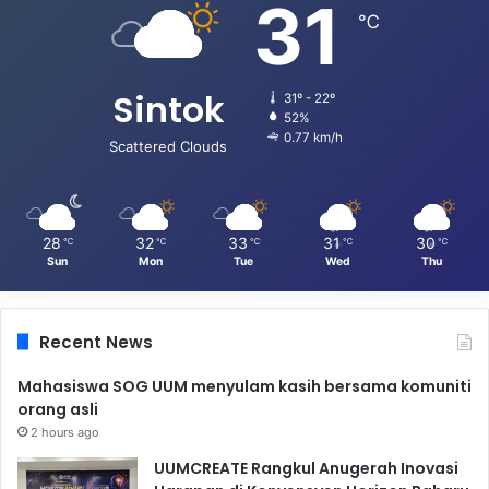
31
℃
Sintok
31º - 22º
52%
0.77 km/h
Scattered Clouds
28
32
33
31
30
℃
℃
℃
℃
℃
Sun
Mon
Tue
Wed
Thu
Recent News
Mahasiswa SOG UUM menyulam kasih bersama komuniti
orang asli
2 hours ago
UUMCREATE Rangkul Anugerah Inovasi