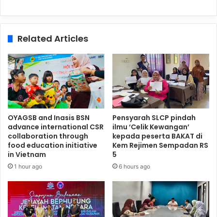
Related Articles
OYAGSB and Inasis BSN
Pensyarah SLCP pindah
advance international CSR
ilmu ‘Celik Kewangan’
collaboration through
kepada peserta BAKAT di
food education initiative
Kem Rejimen Sempadan RS
in Vietnam
5
1 hour ago
6 hours ago