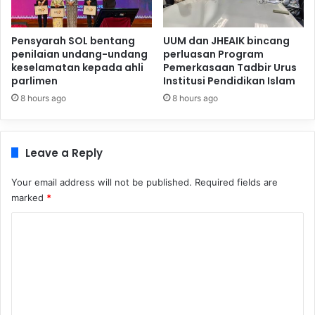
Pensyarah SOL bentang
UUM dan JHEAIK bincang
penilaian undang-undang
perluasan Program
keselamatan kepada ahli
Pemerkasaan Tadbir Urus
parlimen
Institusi Pendidikan Islam
8 hours ago
8 hours ago
Leave a Reply
Your email address will not be published.
Required fields are
marked
*
C
o
m
m
e