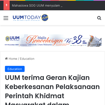
Mahasiswa SOG UUM menyulam kasih bersama komuniti orang asli
Menu
S
Home
/
Education
Education
UUM terima Geran Kajian
Keberkesanan Pelaksanaan
Perintah Khidmat