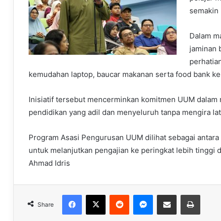
semakin
Dalam ma
jaminan 
perhatia
kemudahan laptop, baucar makanan serta food bank ke
Inisiatif tersebut mencerminkan komitmen UUM dalam 
pendidikan yang adil dan menyeluruh tanpa mengira la
Program Asasi Pengurusan UUM dilihat sebagai antara l
untuk melanjutkan pengajian ke peringkat lebih tinggi d
Ahmad Idris
Facebook
X
Reddit
Messenger
Share via Email
Print
Share