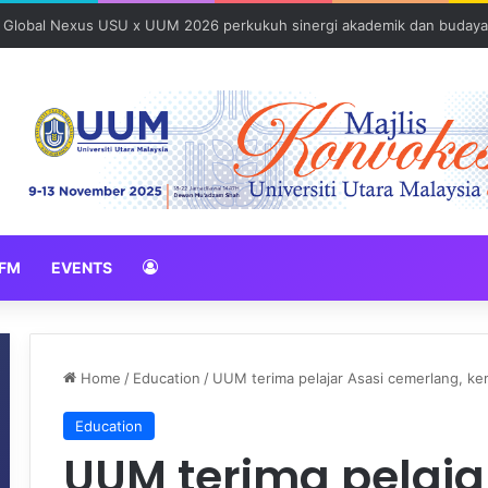
: Global Nexus USU x UUM 2026 perkukuh sinergi akademik dan budaya
FM
EVENTS
Home
/
Education
/
UUM terima pelajar Asasi cemerlang, ke
Education
UUM terima pelaja