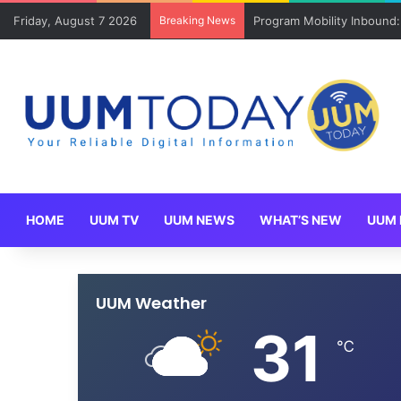
Friday, August 7 2026
Breaking News
Program Mobility Inbound
HOME
UUM TV
UUM NEWS
WHAT’S NEW
UUM 
UUM Weather
31
℃