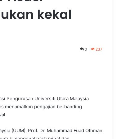
ukan kekal
0
237
si Pengurusan Universiti Utara Malaysia
pas menamatkan pengajian berbanding
al.
laysia (UUM), Prof. Dr. Muhammad Fuad Othman
 untuk mengenal pasti minat dan