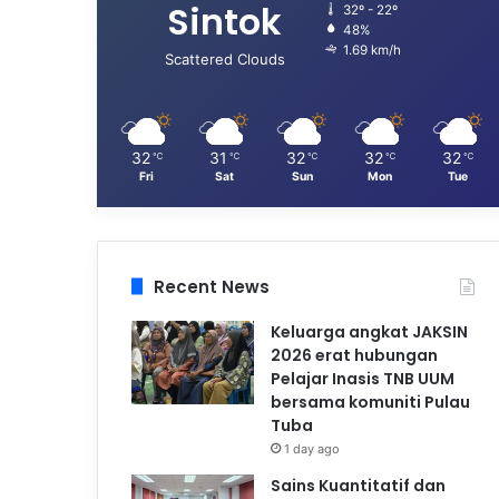
Sintok
32º - 22º
48%
1.69 km/h
Scattered Clouds
32
31
32
32
32
℃
℃
℃
℃
℃
Fri
Sat
Sun
Mon
Tue
Recent News
Keluarga angkat JAKSIN
2026 erat hubungan
Pelajar Inasis TNB UUM
bersama komuniti Pulau
Tuba
1 day ago
Sains Kuantitatif dan