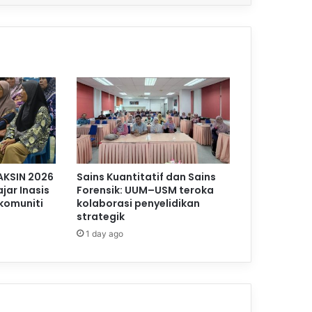
AKSIN 2026
Sains Kuantitatif dan Sains
jar Inasis
Forensik: UUM–USM teroka
komuniti
kolaborasi penyelidikan
strategik
1 day ago