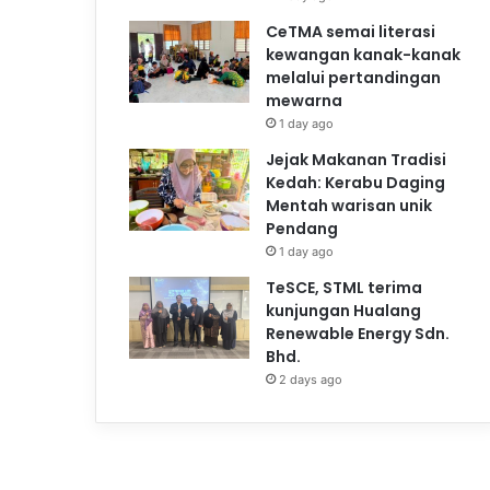
CeTMA semai literasi
kewangan kanak-kanak
melalui pertandingan
mewarna
1 day ago
Jejak Makanan Tradisi
Kedah: Kerabu Daging
Mentah warisan unik
Pendang
1 day ago
TeSCE, STML terima
kunjungan Hualang
Renewable Energy Sdn.
Bhd.
2 days ago