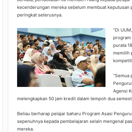
kecenderungan mereka sebelum membuat keputusan pe
peringkat seterusnya.
“Di UUM,
program 
purata 1
memilih 
kompetiti
“Semua p
Pengurus
Agensi K
melengkapkan 50 jam kredit dalam tempoh dua semester p
Beliau berharap pelajar baharu Program Asasi Peng
sepenuhnya kepada pembelajaran selain mengenal pasti
mereka.