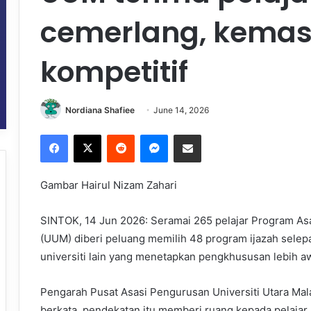
cemerlang, kemas
kompetitif
Nordiana Shafiee
June 14, 2026
Facebook
X
Reddit
Messenger
Share via Email
Gambar Hairul Nizam Zahari
SINTOK, 14 Jun 2026: Seramai 265 pelajar Program Asa
(UUM) diberi peluang memilih 48 program ijazah sele
universiti lain yang menetapkan pengkhususan lebih aw
Pengarah Pusat Asasi Pengurusan Universiti Utara Ma
berkata, pendekatan itu memberi ruang kepada pelajar