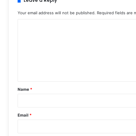
Leave a Reply
Your email address will not be published.
Required fields are
C
o
m
m
e
n
t
*
Name
*
Email
*