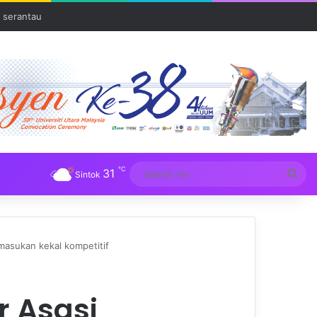
 serantau
℃
31
Sea
Sintok
for
masukan kekal kompetitif
r Asasi