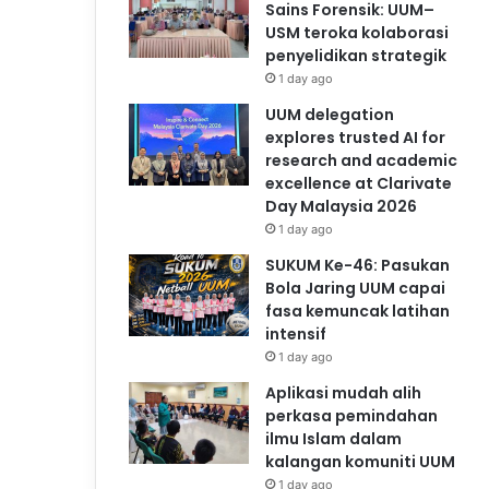
Sains Forensik: UUM–
USM teroka kolaborasi
penyelidikan strategik
1 day ago
UUM delegation
explores trusted AI for
research and academic
excellence at Clarivate
Day Malaysia 2026
1 day ago
SUKUM Ke-46: Pasukan
Bola Jaring UUM capai
fasa kemuncak latihan
intensif
1 day ago
Aplikasi mudah alih
perkasa pemindahan
ilmu Islam dalam
kalangan komuniti UUM
1 day ago