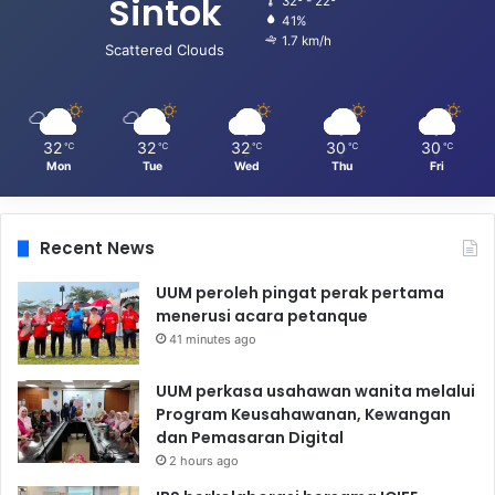
Sintok
32º - 22º
41%
1.7 km/h
Scattered Clouds
32
32
32
30
30
℃
℃
℃
℃
℃
Mon
Tue
Wed
Thu
Fri
Recent News
UUM peroleh pingat perak pertama
menerusi acara petanque
41 minutes ago
UUM perkasa usahawan wanita melalui
Program Keusahawanan, Kewangan
dan Pemasaran Digital
2 hours ago