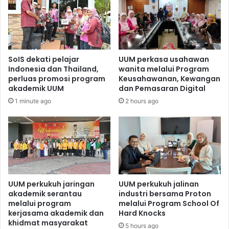
SoIS dekati pelajar
UUM perkasa usahawan
Indonesia dan Thailand,
wanita melalui Program
perluas promosi program
Keusahawanan, Kewangan
akademik UUM
dan Pemasaran Digital
1 minute ago
2 hours ago
UUM perkukuh jaringan
UUM perkukuh jalinan
akademik serantau
industri bersama Proton
melalui program
melalui Program School Of
kerjasama akademik dan
Hard Knocks
khidmat masyarakat
5 hours ago