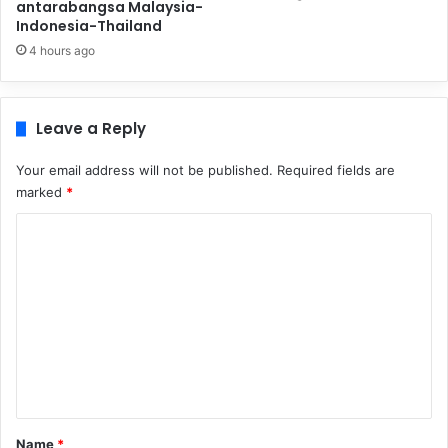
antarabangsa Malaysia-
Indonesia-Thailand
4 hours ago
Leave a Reply
Your email address will not be published.
Required fields are
marked
*
C
o
m
m
e
n
t
*
Name
*