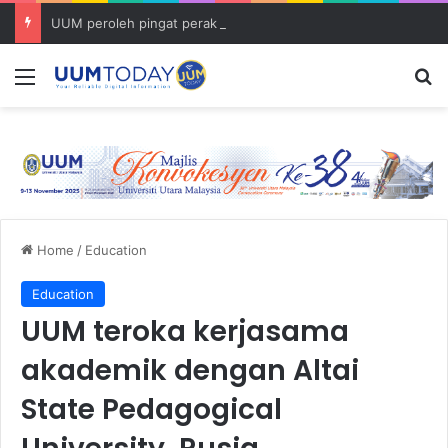
UUM peroleh pingat perak pertama menerusi acara petanque
Menu
S
Home
/
Education
Education
UUM teroka kerjasama
akademik dengan Altai
State Pedagogical