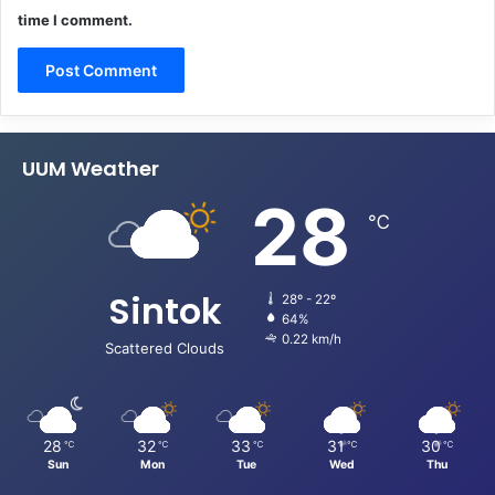
time I comment.
UUM Weather
28
℃
Sintok
28º - 22º
64%
0.22 km/h
Scattered Clouds
28
32
33
31
30
℃
℃
℃
℃
℃
Sun
Mon
Tue
Wed
Thu