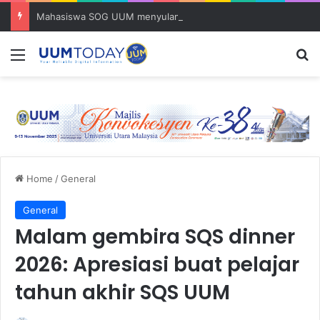
Mahasiswa SOG UUM menyulam kasih bersama komuniti orang asli
Menu
S
Home
/
General
General
Malam gembira SQS dinner
2026: Apresiasi buat pelajar
tahun akhir SQS UUM