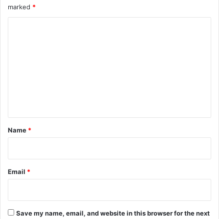
marked
*
C
o
m
m
e
n
t
*
Name
*
Email
*
Save my name, email, and website in this browser for the next