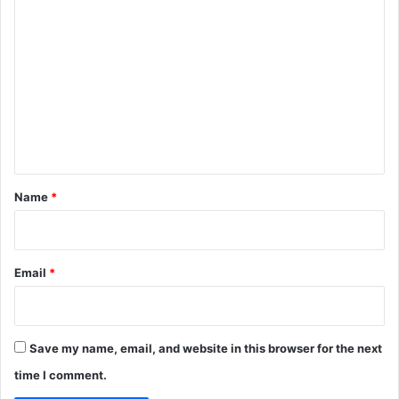
C
o
m
m
e
n
t
*
Name
*
Email
*
Save my name, email, and website in this browser for the next
time I comment.