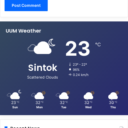
UUM Weather
23
℃
Sintok
23º - 22º
96%
0.24 km/h
Scattered Clouds
23
32
32
32
30
℃
℃
℃
℃
℃
Sun
Mon
Tue
Wed
Thu