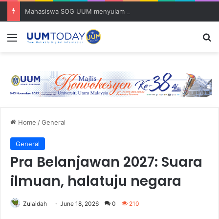
Mahasiswa SOG UUM menyulam kasih bersama komuniti orang asli
Menu
S
Home
/
General
General
Pra Belanjawan 2027: Suara
ilmuan, halatuju negara
Zulaidah
June 18, 2026
0
210