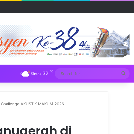
R UUM
℃
32
Sea
Sintok
for
ng Challenge AKUSTIK MAKUM 2026
anugerah di