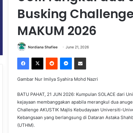
Busking Challeng
MAKUM 2026
Nordiana Shafiee
June 21, 2026
Facebook
X
Reddit
Messenger
Share via Email
Gambar Nur Imilya Syahira Mohd Nazri
BATU PAHAT, 21 JUN 2026: Kumpulan SOLACE dari Univ
kejayaan membanggakan apabila merangkul dua anuger
Challenge AKUSTIK Majlis Kebudayaan Universiti-Univ
Kebangsaan yang berlangsung di Dataran Astaka Shahb
(UTHM).