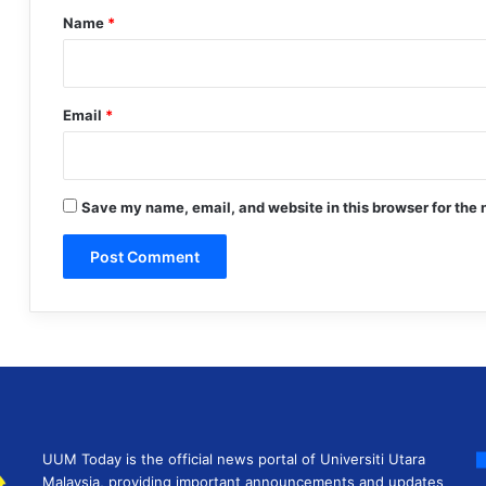
*
Name
*
Email
*
Save my name, email, and website in this browser for the 
UUM Today is the official news portal of Universiti Utara
Malaysia, providing important announcements and updates