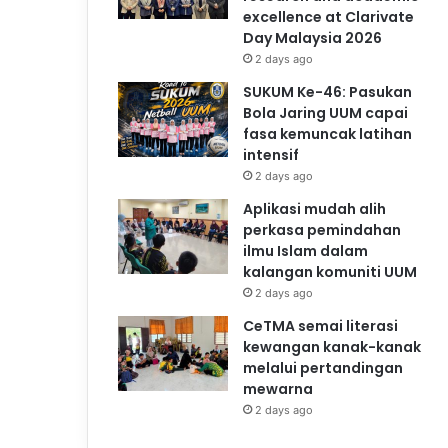
excellence at Clarivate
Day Malaysia 2026
2 days ago
SUKUM Ke-46: Pasukan
Bola Jaring UUM capai
fasa kemuncak latihan
intensif
2 days ago
Aplikasi mudah alih
perkasa pemindahan
ilmu Islam dalam
kalangan komuniti UUM
2 days ago
CeTMA semai literasi
kewangan kanak-kanak
melalui pertandingan
mewarna
2 days ago