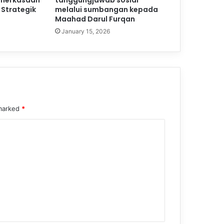
emerkasaan
tanggungjawab sosial
 Strategik
melalui sumbangan kepada
Maahad Darul Furqan
January 15, 2026
 marked
*