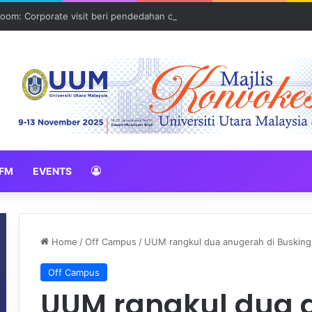
oom: Corporate visit beri pendedahan dunia korporat kepada PELAJA
FM
EVENTS
Home
/
Off Campus
/
UUM rangkul dua anugerah di Buski
Off Campus
UUM rangkul dua 