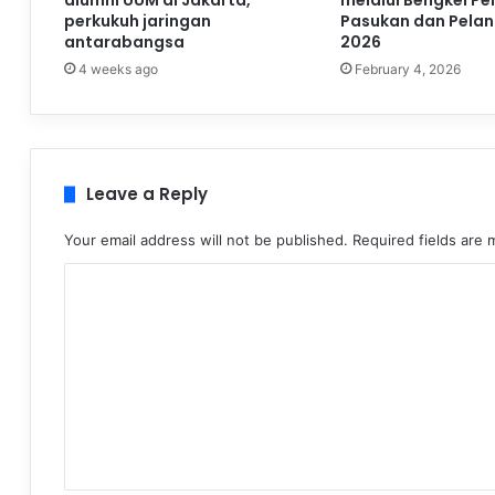
alumni UUM di Jakarta,
melalui Bengkel P
perkukuh jaringan
Pasukan dan Pelan
antarabangsa
2026
4 weeks ago
February 4, 2026
Leave a Reply
Your email address will not be published.
Required fields are
C
o
m
m
e
n
t