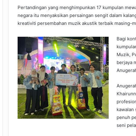
Pertandingan yang menghimpunkan 17 kumpulan mewakil
negara itu menyaksikan persaingan sengit dalam kala
kreativiti persembahan muzik akustik terbaik masing-m
Bagi kon
kumpula
Muzik, P
berjaya 
Anugerah
Anugerah
Khairunn
profesio
kawalan 
penuh pe
seni pel