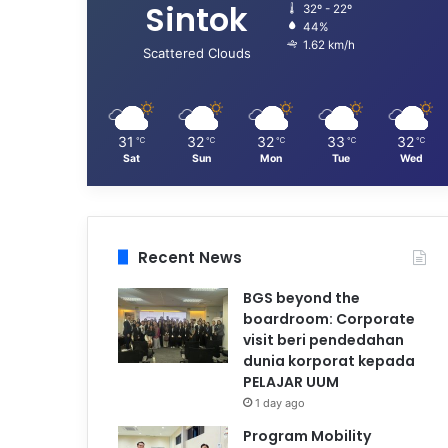
Sintok
32º - 22º
44%
1.62 km/h
Scattered Clouds
31
32
32
33
32
℃
℃
℃
℃
℃
Sat
Sun
Mon
Tue
Wed
Recent News
BGS beyond the
boardroom: Corporate
visit beri pendedahan
dunia korporat kepada
PELAJAR UUM
1 day ago
Program Mobility