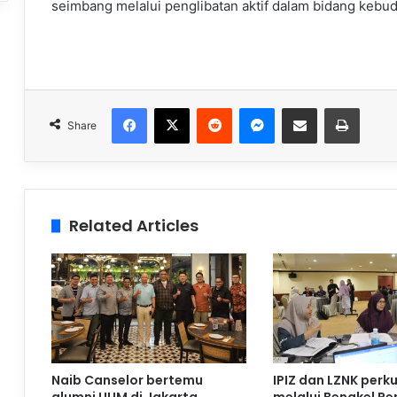
seimbang melalui penglibatan aktif dalam bidang keb
Facebook
X
Reddit
Messenger
Share via Email
Print
Share
Related Articles
Naib Canselor bertemu
IPIZ dan LZNK perku