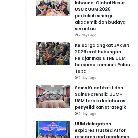
Inbound: Global Nexus
USU x UUM 2026
perkukuh sinergi
akademik dan budaya
serantau
2 days ago
Keluarga angkat JAKSIN
2026 erat hubungan
Pelajar Inasis TNB UUM
bersama komuniti Pulau
Tuba
2 days ago
Sains Kuantitatif dan
Sains Forensik: UUM–
USM teroka kolaborasi
penyelidikan strategik
2 days ago
UUM delegation
explores trusted AI for
research and academic