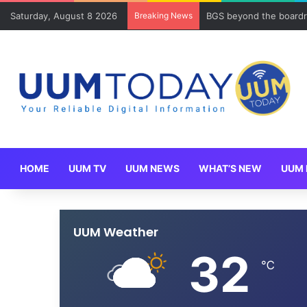
Saturday, August 8 2026
Breaking News
BGS beyond the boardr
HOME
UUM TV
UUM NEWS
WHAT’S NEW
UUM 
UUM Weather
32
℃