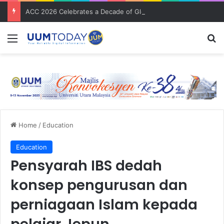
ACC 2026 Celebrates a Decade of Global Exposure and Accounting Excellence
Menu
S
Home
/
Education
Education
Pensyarah IBS dedah
konsep pengurusan dan
perniagaan Islam kepada