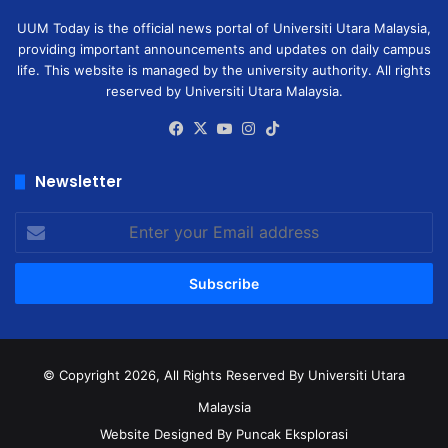
UUM Today is the official news portal of Universiti Utara Malaysia,
providing important announcements and updates on daily campus
life. This website is managed by the university authority. All rights
reserved by Universiti Utara Malaysia.
Facebook
X
YouTube
Instagram
TikTok
Newsletter
Enter
your
Email
address
© Copyright 2026, All Rights Reserved
By Universiti Utara
Malaysia
Website Designed By Puncak Eksplorasi