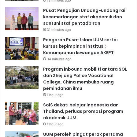
13 minutes ago
Pusat Pengajian Undang-undang rai
kecemerlangan staf akademik dan
santuni staf pentadbiran
31 minutes ago
Pengarah Pusat Islam UUM sertai
kursus kepimpinan institusi:
Kemampanan kewangan AKEPT
34 minutes ago
Program inbound mobiliti antara SOL
dan Zhejiang Police Vocational
College, China membuka ruang
pemindahan ilmu
1 hour ago
SoIS dekati pelajar Indonesia dan
Thailand, perluas promosi program
akademik UUM
1 hour ago
UUM peroleh pingat perak pertama