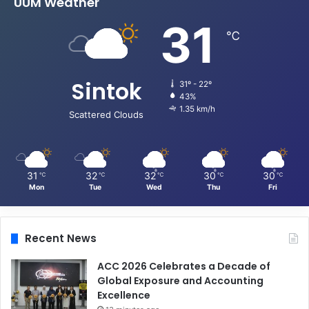
UUM Weather
31
℃
Sintok
31º - 22º
43%
1.35 km/h
Scattered Clouds
31
32
32
30
30
℃
℃
℃
℃
℃
Mon
Tue
Wed
Thu
Fri
Recent News
ACC 2026 Celebrates a Decade of
Global Exposure and Accounting
Excellence