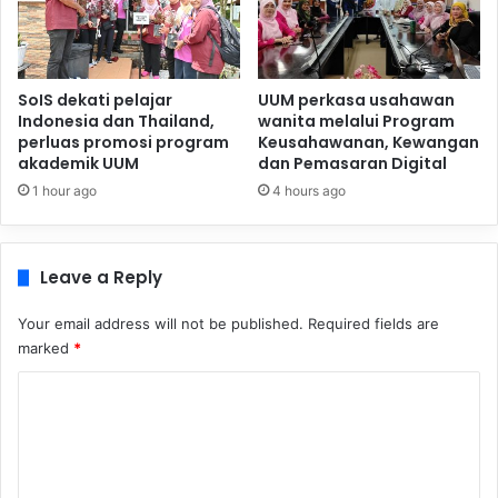
SoIS dekati pelajar
UUM perkasa usahawan
Indonesia dan Thailand,
wanita melalui Program
perluas promosi program
Keusahawanan, Kewangan
akademik UUM
dan Pemasaran Digital
1 hour ago
4 hours ago
Leave a Reply
Your email address will not be published.
Required fields are
marked
*
C
o
m
m