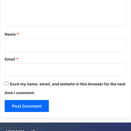
e
n
t
*
Name
*
Email
*
Save my name, email, and website in this browser for the next
time I comment.