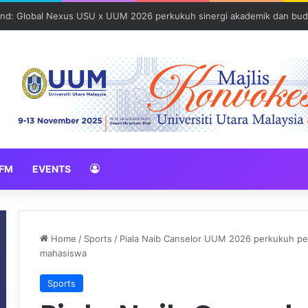
N 2026 erat hubungan Pelajar Inasis TNB UUM bersama komuniti Pulau 
FM
EVENTS
Home
/
Sports
/
Piala Naib Canselor UUM 2026 perkukuh pe
mahasiswa
Sports