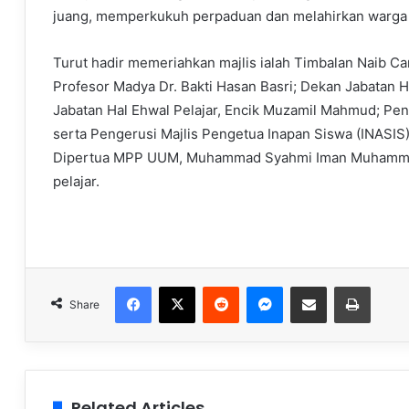
juang, memperkukuh perpaduan dan melahirkan warga 
Turut hadir memeriahkan majlis ialah Timbalan Naib Can
Profesor Madya Dr. Bakti Hasan Basri; Dekan Jabatan H
Jabatan Hal Ehwal Pelajar, Encik Muzamil Mahmud; Pen
serta Pengerusi Majlis Pengetua Inapan Siswa (INASIS)
Dipertua MPP UUM, Muhammad Syahmi Iman Muhammad 
pelajar.
Facebook
X
Reddit
Messenger
Share via Email
Print
Share
Related Articles