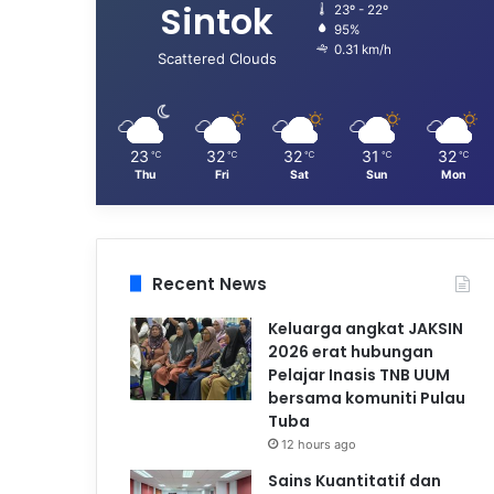
Sintok
23º - 22º
95%
0.31 km/h
Scattered Clouds
23
32
32
31
32
℃
℃
℃
℃
℃
Thu
Fri
Sat
Sun
Mon
Recent News
Keluarga angkat JAKSIN
2026 erat hubungan
Pelajar Inasis TNB UUM
bersama komuniti Pulau
Tuba
12 hours ago
Sains Kuantitatif dan