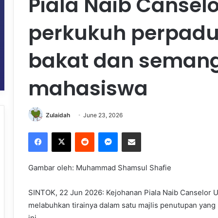
Piala Naib Cansel
perkukuh perpadu
bakat dan semang
mahasiswa
Zulaidah
June 23, 2026
Facebook
X
Reddit
Messenger
Share via Email
Gambar oleh: Muhammad Shamsul Shafie
SINTOK, 22 Jun 2026: Kejohanan Piala Naib Canselor U
melabuhkan tirainya dalam satu majlis penutupan yang
ini.