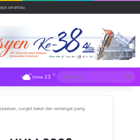
Tuba
℃
23
Sea
Sintok
for
rpaduan, cungkil bakat dan semangat juang