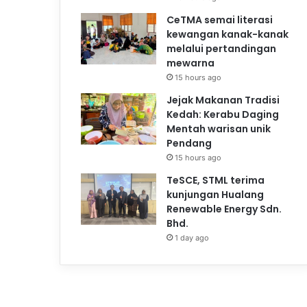
CeTMA semai literasi
kewangan kanak-kanak
melalui pertandingan
mewarna
15 hours ago
Jejak Makanan Tradisi
Kedah: Kerabu Daging
Mentah warisan unik
Pendang
15 hours ago
TeSCE, STML terima
kunjungan Hualang
Renewable Energy Sdn.
Bhd.
1 day ago