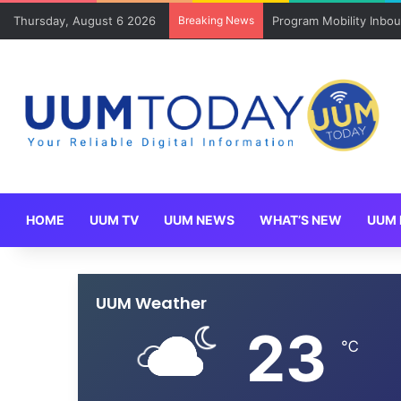
Thursday, August 6 2026
Breaking News
Keluarga angkat JAKSI
HOME
UUM TV
UUM NEWS
WHAT’S NEW
UUM 
UUM Weather
23
℃